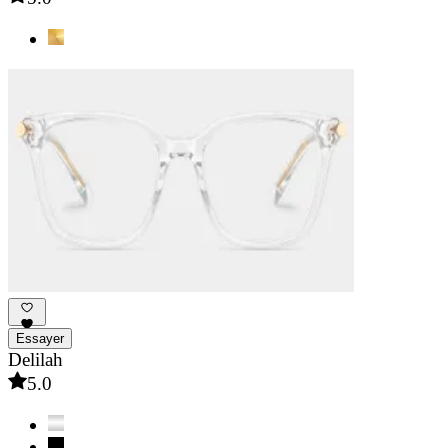
Essayer
Delilah
5.0