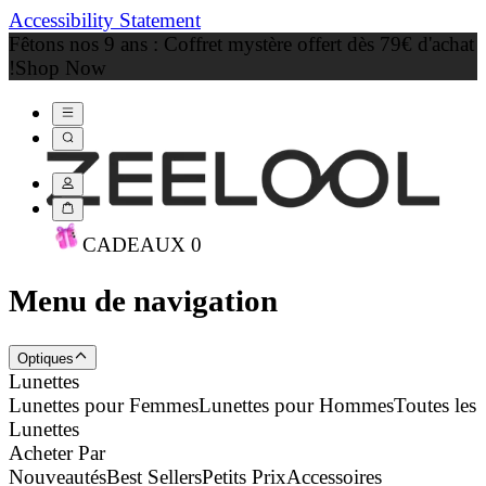
Accessibility Statement
Fêtons nos 9 ans : Coffret mystère offert dès 79€ d'achat
!
Shop Now
CADEAU
X
0
Menu de navigation
Optiques
Lunettes
Lunettes pour Femmes
Lunettes pour Hommes
Toutes les
Lunettes
Acheter Par
Nouveautés
Best Sellers
Petits Prix
Accessoires