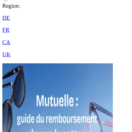
Region:
DE
FR
CA
UK