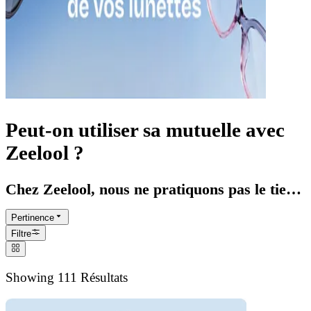
Peut-on utiliser sa mutuelle avec
Zeelool ?
Chez Zeelool, nous ne pratiquons pas le tiers
payant (pas de télétransmission directe avec
Pertinence
la Sécurité Sociale). Cependant, nous vous
Filtre
fournissons une facture détaillée et officielle
après votre achat, à soumettre à votre
Showing 111 Résultats
mutuelle pour connaître les modalités de
prise en charge.