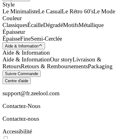
Style
Le Minimaliste
Le Casual
Le Rétro 60's
Le Mode
Couleur
Classiques
Écaille
Dégradé
Motifs
Métallique
Épaisseur
Épaisse
Fine
Semi-Cerclée
Aide & Information
Aide & Information
Aide & Information
Our story
Livraison &
Retours
Retours & Remboursements
Packaging
Suivre Commande
Centre d'aide
support@fr.zeelool.com
Contactez-Nous​
Contactez-nous
Accessibilité