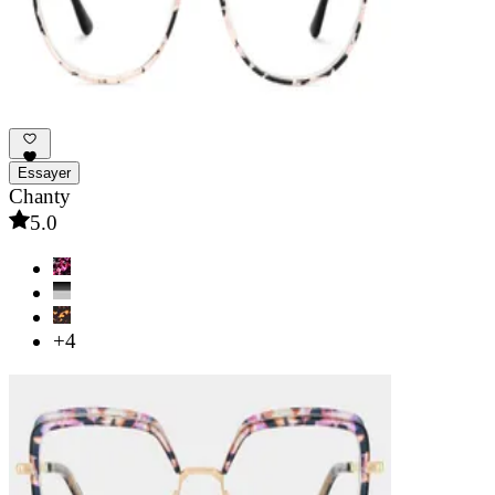
Essayer
Chanty
5.0
+4