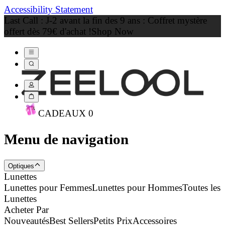
Accessibility Statement
Last Call : J-2 avant la fin des 9 ans : Coffret mystère
offert dès 79€ d'achat !
Shop Now
CADEAU
X
0
Menu de navigation
Optiques
Lunettes
Lunettes pour Femmes
Lunettes pour Hommes
Toutes les
Lunettes
Acheter Par
Nouveautés
Best Sellers
Petits Prix
Accessoires