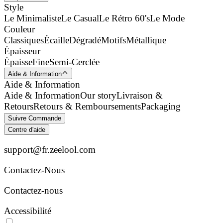
Style
Le Minimaliste
Le Casual
Le Rétro 60's
Le Mode
Couleur
Classiques
Écaille
Dégradé
Motifs
Métallique
Épaisseur
Épaisse
Fine
Semi-Cerclée
Aide & Information
Aide & Information
Aide & Information
Our story
Livraison &
Retours
Retours & Remboursements
Packaging
Suivre Commande
Centre d'aide
support@fr.zeelool.com
Contactez-Nous​
Contactez-nous
Accessibilité