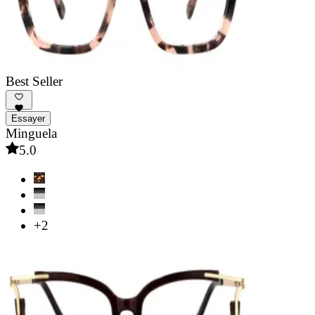
Best Seller
Essayer
Minguela
5.0
+2