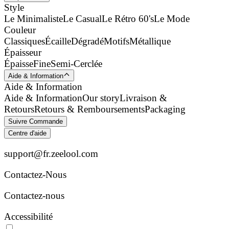
Style
Le Minimaliste
Le Casual
Le Rétro 60's
Le Mode
Couleur
Classiques
Écaille
Dégradé
Motifs
Métallique
Épaisseur
Épaisse
Fine
Semi-Cerclée
Aide & Information
Aide & Information
Aide & Information
Our story
Livraison &
Retours
Retours & Remboursements
Packaging
Suivre Commande
Centre d'aide
support@fr.zeelool.com
Contactez-Nous​
Contactez-nous
Accessibilité