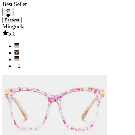
Best Seller
Essayer
Minguela
5.0
+2