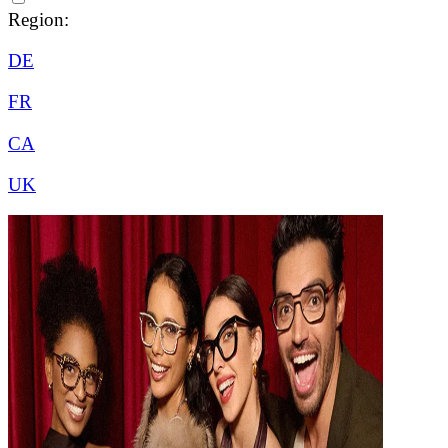
Region:
DE
FR
CA
UK