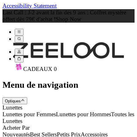
Accessibility Statement
Last Call : J-2 avant la fin des 9 ans : Coffret mystère
offert dès 79€ d'achat !
Shop Now
CADEAU
X
0
Menu de navigation
Optiques
Lunettes
Lunettes pour Femmes
Lunettes pour Hommes
Toutes les
Lunettes
Acheter Par
Nouveautés
Best Sellers
Petits Prix
Accessoires