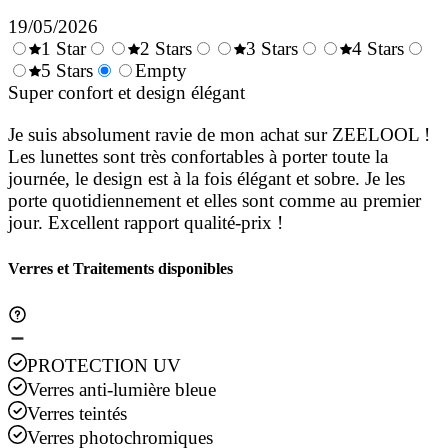
19/05/2026
1 Star
2 Stars
3 Stars
4 Stars
0.5
5 Stars
1.5
Empty
2.5
3.5
4.
Stars
Super confort et design élégant
Stars
Stars
Stars
Sta
Je suis absolument ravie de mon achat sur ZEELOOL !
Les lunettes sont très confortables à porter toute la
journée, le design est à la fois élégant et sobre. Je les
porte quotidiennement et elles sont comme au premier
jour. Excellent rapport qualité-prix !
Verres et Traitements disponibles
PROTECTION UV
Verres anti-lumière bleue
Verres teintés
Verres photochromiques