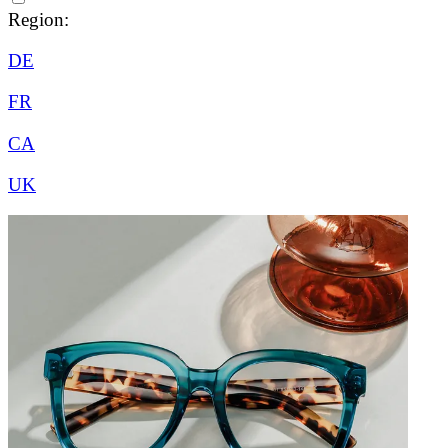
Region:
DE
FR
CA
UK