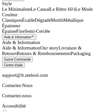
Style
Le Minimaliste
Le Casual
Le Rétro 60's
Le Mode
Couleur
Classiques
Écaille
Dégradé
Motifs
Métallique
Épaisseur
Épaisse
Fine
Semi-Cerclée
Aide & Information
Aide & Information
Aide & Information
Our story
Livraison &
Retours
Retours & Remboursements
Packaging
Suivre Commande
Centre d'aide
support@fr.zeelool.com
Contactez-Nous​
Contactez-nous
Accessibilité