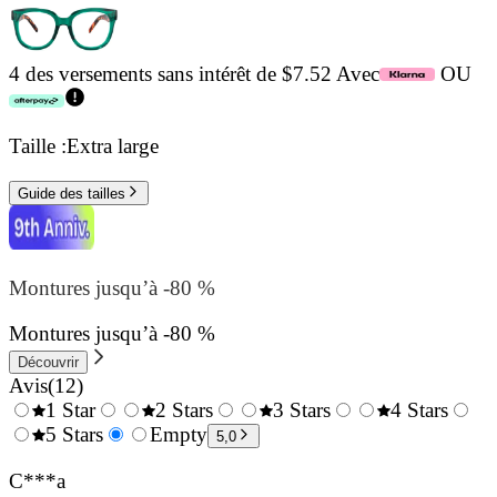
4 des versements sans intérêt de $7.52 Avec
OU
Taille :
Extra large
Guide des tailles
Montures jusqu’à -80 %
Montures jusqu’à -80 %
Découvrir
Avis
(
12
)
1 Star
2 Stars
3 Stars
4 Stars
0.5
5 Stars
1.5
Empty
2.5
3.5
4.
5,0
Stars
Stars
Stars
Stars
Sta
C***a