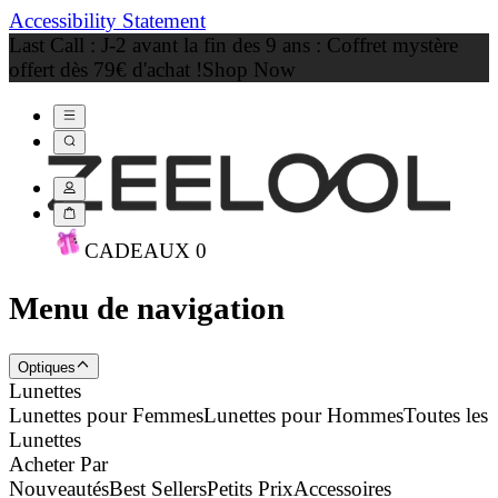
Accessibility Statement
Last Call : J-2 avant la fin des 9 ans : Coffret mystère
offert dès 79€ d'achat !
Shop Now
CADEAU
X
0
Menu de navigation
Optiques
Lunettes
Lunettes pour Femmes
Lunettes pour Hommes
Toutes les
Lunettes
Acheter Par
Nouveautés
Best Sellers
Petits Prix
Accessoires