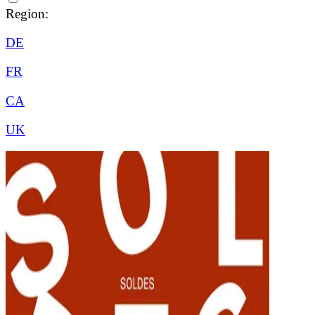
Region:
DE
FR
CA
UK