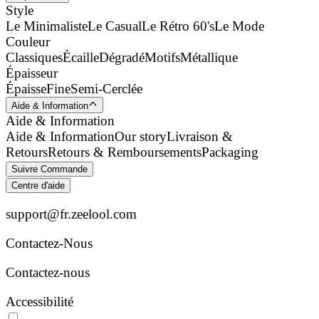
Style
Le Minimaliste
Le Casual
Le Rétro 60's
Le Mode
Couleur
Classiques
Écaille
Dégradé
Motifs
Métallique
Épaisseur
Épaisse
Fine
Semi-Cerclée
Aide & Information
Aide & Information
Aide & Information
Our story
Livraison &
Retours
Retours & Remboursements
Packaging
Suivre Commande
Centre d'aide
support@fr.zeelool.com
Contactez-Nous​
Contactez-nous
Accessibilité