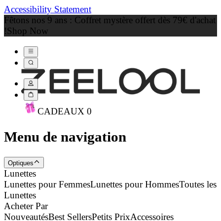
Accessibility Statement
Fêtons nos 9 ans : Coffret mystère offert dès 79€ d'achat
!
Shop Now
CADEAU
X
0
Menu de navigation
Optiques
Lunettes
Lunettes pour Femmes
Lunettes pour Hommes
Toutes les
Lunettes
Acheter Par
Nouveautés
Best Sellers
Petits Prix
Accessoires