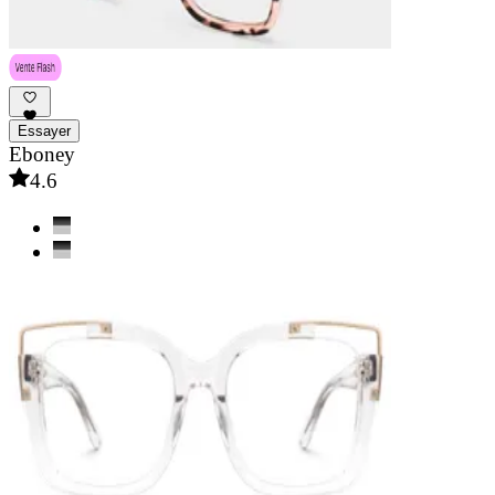
Essayer
Eboney
4.6