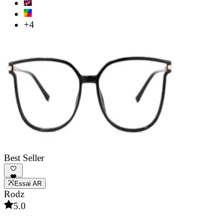
+4
Best Seller
Essai AR
Rodz
5.0