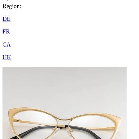
Region:
DE
FR
CA
UK