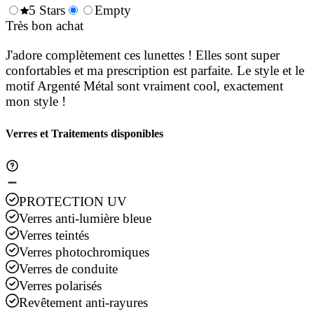
0.5
5 Stars
1.5
Empty
2.5
3.5
4.
Stars
Très bon achat
Stars
Stars
Stars
Sta
J'adore complètement ces lunettes ! Elles sont super
confortables et ma prescription est parfaite. Le style et le
motif Argenté Métal sont vraiment cool, exactement
mon style !
Verres et Traitements disponibles
PROTECTION UV
Verres anti-lumière bleue
Verres teintés
Verres photochromiques
Verres de conduite
Verres polarisés
Revêtement anti-rayures