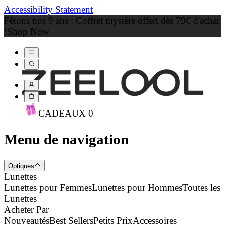
Accessibility Statement
Fêtons nos 9 ans : Coffret mystère offert dès 79€ d'achat
!
Shop Now
CADEAU
X
0
Menu de navigation
Optiques
Lunettes
Lunettes pour Femmes
Lunettes pour Hommes
Toutes les
Lunettes
Acheter Par
Nouveautés
Best Sellers
Petits Prix
Accessoires