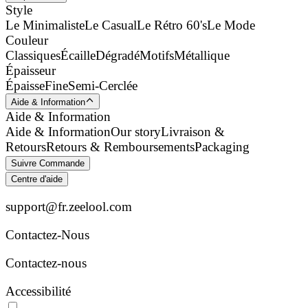
Style
Le Minimaliste
Le Casual
Le Rétro 60's
Le Mode
Couleur
Classiques
Écaille
Dégradé
Motifs
Métallique
Épaisseur
Épaisse
Fine
Semi-Cerclée
Aide & Information
Aide & Information
Aide & Information
Our story
Livraison &
Retours
Retours & Remboursements
Packaging
Suivre Commande
Centre d'aide
support@fr.zeelool.com
Contactez-Nous​
Contactez-nous
Accessibilité