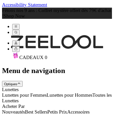
Accessibility Statement
Fêtons nos 9 ans : Coffret mystère offert dès 79€ d'achat
!
Shop Now
CADEAU
X
0
Menu de navigation
Optiques
Lunettes
Lunettes pour Femmes
Lunettes pour Hommes
Toutes les
Lunettes
Acheter Par
Nouveautés
Best Sellers
Petits Prix
Accessoires