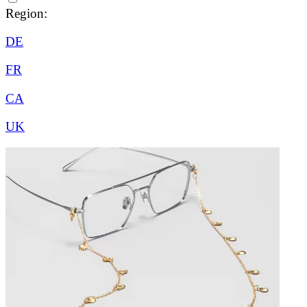
Region:
DE
FR
CA
UK