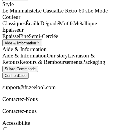
Style
Le Minimaliste
Le Casual
Le Rétro 60's
Le Mode
Couleur
Classiques
Écaille
Dégradé
Motifs
Métallique
Épaisseur
Épaisse
Fine
Semi-Cerclée
Aide & Information
Aide & Information
Aide & Information
Our story
Livraison &
Retours
Retours & Remboursements
Packaging
Suivre Commande
Centre d'aide
support@fr.zeelool.com
Contactez-Nous​
Contactez-nous
Accessibilité