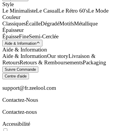
Style
Le Minimaliste
Le Casual
Le Rétro 60's
Le Mode
Couleur
Classiques
Écaille
Dégradé
Motifs
Métallique
Épaisseur
Épaisse
Fine
Semi-Cerclée
Aide & Information
Aide & Information
Aide & Information
Our story
Livraison &
Retours
Retours & Remboursements
Packaging
Suivre Commande
Centre d'aide
support@fr.zeelool.com
Contactez-Nous​
Contactez-nous
Accessibilité