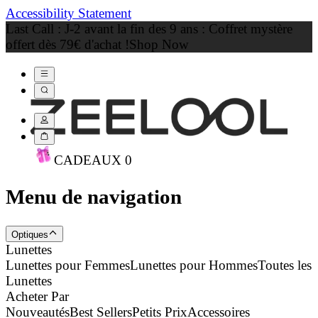
Accessibility Statement
Last Call : J-2 avant la fin des 9 ans : Coffret mystère
offert dès 79€ d'achat !
Shop Now
CADEAU
X
0
Menu de navigation
Optiques
Lunettes
Lunettes pour Femmes
Lunettes pour Hommes
Toutes les
Lunettes
Acheter Par
Nouveautés
Best Sellers
Petits Prix
Accessoires