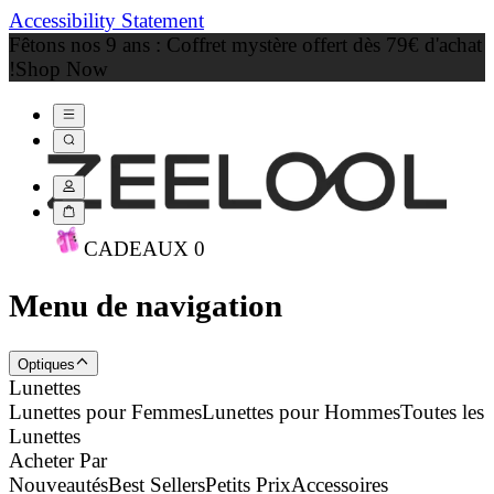
Accessibility Statement
Fêtons nos 9 ans : Coffret mystère offert dès 79€ d'achat
!
Shop Now
CADEAU
X
0
Menu de navigation
Optiques
Lunettes
Lunettes pour Femmes
Lunettes pour Hommes
Toutes les
Lunettes
Acheter Par
Nouveautés
Best Sellers
Petits Prix
Accessoires