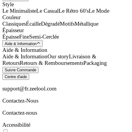
Style
Le Minimaliste
Le Casual
Le Rétro 60's
Le Mode
Couleur
Classiques
Écaille
Dégradé
Motifs
Métallique
Épaisseur
Épaisse
Fine
Semi-Cerclée
Aide & Information
Aide & Information
Aide & Information
Our story
Livraison &
Retours
Retours & Remboursements
Packaging
Suivre Commande
Centre d'aide
support@fr.zeelool.com
Contactez-Nous​
Contactez-nous
Accessibilité