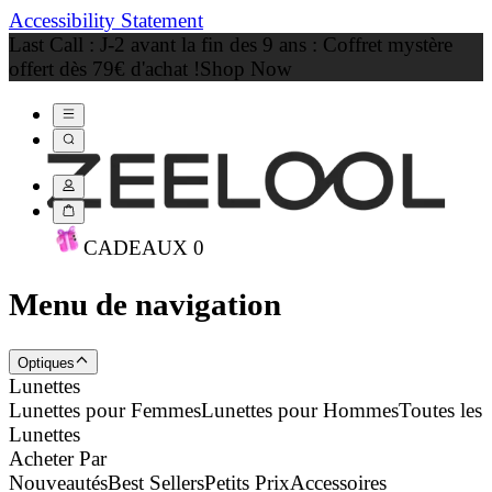
Accessibility Statement
Last Call : J-2 avant la fin des 9 ans : Coffret mystère
offert dès 79€ d'achat !
Shop Now
CADEAU
X
0
Menu de navigation
Optiques
Lunettes
Lunettes pour Femmes
Lunettes pour Hommes
Toutes les
Lunettes
Acheter Par
Nouveautés
Best Sellers
Petits Prix
Accessoires