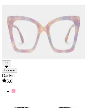
Essayer
Darlyn
5.0