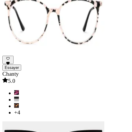
Essayer
Chanty
5.0
+4