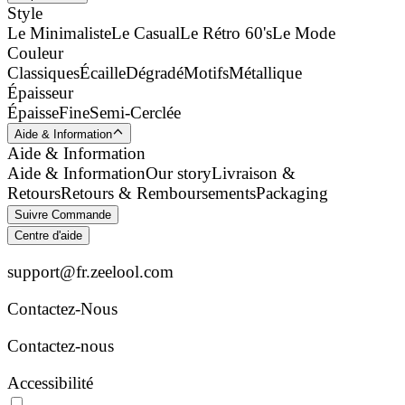
Style
Le Minimaliste
Le Casual
Le Rétro 60's
Le Mode
Couleur
Classiques
Écaille
Dégradé
Motifs
Métallique
Épaisseur
Épaisse
Fine
Semi-Cerclée
Aide & Information
Aide & Information
Aide & Information
Our story
Livraison &
Retours
Retours & Remboursements
Packaging
Suivre Commande
Centre d'aide
support@fr.zeelool.com
Contactez-Nous​
Contactez-nous
Accessibilité