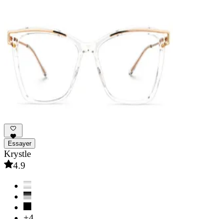
Essayer
Krystle
4.9
+4