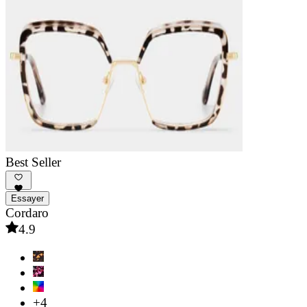
Best Seller
Essayer
Cordaro
4.9
+4