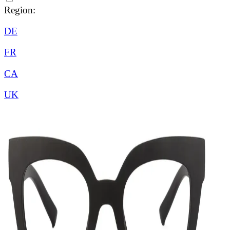
Region:
DE
FR
CA
UK