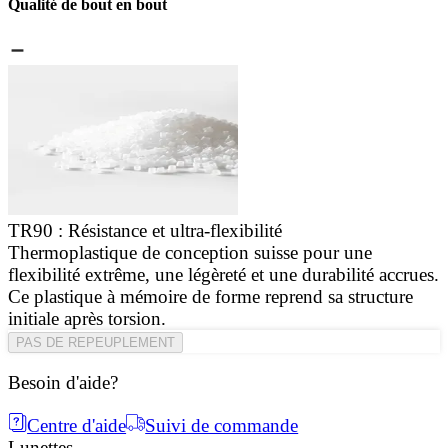
Qualité de bout en bout
TR90 : Résistance et ultra-flexibilité
Thermoplastique de conception suisse pour une
C
flexibilité extrême, une légèreté et une durabilité accrues.
d
Ce plastique à mémoire de forme reprend sa structure
d
initiale après torsion.
PAS DE REPEUPLEMENT
Besoin d'aide?
Centre d'aide
Suivi de commande
Lunettes