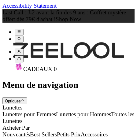
Accessibility Statement
Last Call : J-2 avant la fin des 9 ans : Coffret mystère
offert dès 79€ d'achat !
Shop Now
CADEAU
X
0
Menu de navigation
Optiques
Lunettes
Lunettes pour Femmes
Lunettes pour Hommes
Toutes les
Lunettes
Acheter Par
Nouveautés
Best Sellers
Petits Prix
Accessoires