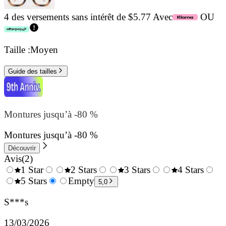
4 des versements sans intérêt de $5.77 Avec
OU
Taille :
Moyen
Guide des tailles
Montures jusqu’à -80 %
Montures jusqu’à -80 %
Découvrir
Avis
(
2
)
1 Star
2 Stars
3 Stars
4 Stars
0.5
5 Stars
1.5
Empty
2.5
3.5
4.
5,0
Stars
Stars
Stars
Stars
Sta
S***s
13/03/2026