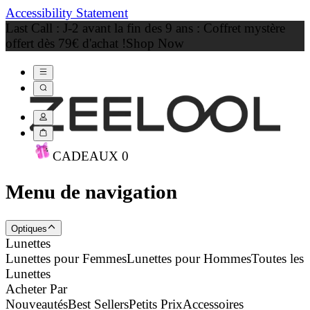
Accessibility Statement
Last Call : J-2 avant la fin des 9 ans : Coffret mystère
offert dès 79€ d'achat !
Shop Now
CADEAU
X
0
Menu de navigation
Optiques
Lunettes
Lunettes pour Femmes
Lunettes pour Hommes
Toutes les
Lunettes
Acheter Par
Nouveautés
Best Sellers
Petits Prix
Accessoires