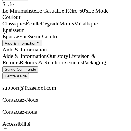
Style
Le Minimaliste
Le Casual
Le Rétro 60's
Le Mode
Couleur
Classiques
Écaille
Dégradé
Motifs
Métallique
Épaisseur
Épaisse
Fine
Semi-Cerclée
Aide & Information
Aide & Information
Aide & Information
Our story
Livraison &
Retours
Retours & Remboursements
Packaging
Suivre Commande
Centre d'aide
support@fr.zeelool.com
Contactez-Nous​
Contactez-nous
Accessibilité