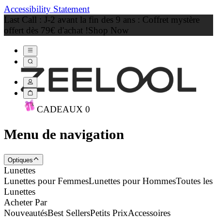
Accessibility Statement
Last Call : J-2 avant la fin des 9 ans : Coffret mystère
offert dès 79€ d'achat !
Shop Now
CADEAU
X
0
Menu de navigation
Optiques
Lunettes
Lunettes pour Femmes
Lunettes pour Hommes
Toutes les
Lunettes
Acheter Par
Nouveautés
Best Sellers
Petits Prix
Accessoires