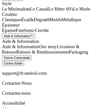
Style
Le Minimaliste
Le Casual
Le Rétro 60's
Le Mode
Couleur
Classiques
Écaille
Dégradé
Motifs
Métallique
Épaisseur
Épaisse
Fine
Semi-Cerclée
Aide & Information
Aide & Information
Aide & Information
Our story
Livraison &
Retours
Retours & Remboursements
Packaging
Suivre Commande
Centre d'aide
support@fr.zeelool.com
Contactez-Nous​
Contactez-nous
Accessibilité