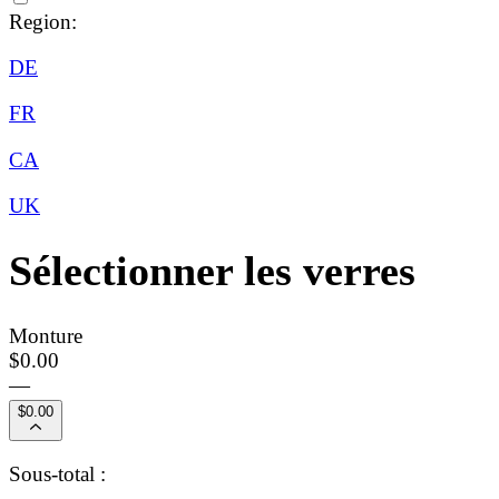
Region:
DE
FR
CA
UK
Sélectionner les verres
Monture
$0.00
—
$0.00
Sous-total :