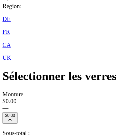
Region:
DE
FR
CA
UK
Sélectionner les verres
Monture
$0.00
—
$0.00
Sous-total :