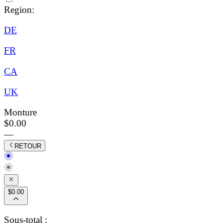
Region:
DE
FR
CA
UK
Monture
$0.00
—
RETOUR
$0.00
Sous-total :