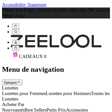
Accessibility Statement
Fêtons nos 9 ans : Coffret mystère offert dès 79€ d'achat
!
Shop Now
CADEAU
X
0
Menu de navigation
Optiques
Lunettes
Lunettes pour Femmes
Lunettes pour Hommes
Toutes les
Lunettes
Acheter Par
Nouveautés
Best Sellers
Petits Prix
Accessoires