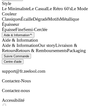
Style
Le Minimaliste
Le Casual
Le Rétro 60's
Le Mode
Couleur
Classiques
Écaille
Dégradé
Motifs
Métallique
Épaisseur
Épaisse
Fine
Semi-Cerclée
Aide & Information
Aide & Information
Aide & Information
Our story
Livraison &
Retours
Retours & Remboursements
Packaging
Suivre Commande
Centre d'aide
support@fr.zeelool.com
Contactez-Nous​
Contactez-nous
Accessibilité